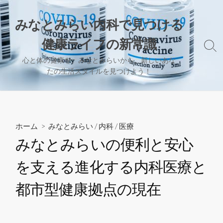
コ
ン
みなとみらい内科で見つける
テ
健康ライフの新常識
ン
検
ツ
索
心と体の健康を、みなとみらいから。新しいあな
へ
切
たの生活スタイルを見つけよう！
り
ス
替
キ
え
ッ
プ
ホーム
>
みなとみらい
/
内科
/
医療
みなとみらいの便利と安心
を支える進化する内科医療と
都市型健康拠点の現在