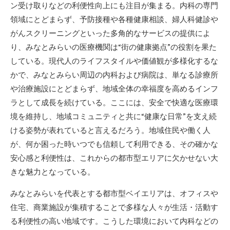
ン受け取りなどの利便性向上にも注目が集まる。内科の専門
領域にとどまらず、予防接種や各種健康相談、婦人科健診や
がんスクリーニングといった多角的なサービスの提供によ
り、みなとみらいの医療機関は“街の健康拠点”の役割を果た
している。現代人のライフスタイルや価値観が多様化するな
かで、みなとみらい周辺の内科および病院は、単なる診療所
や治療施設にとどまらず、地域全体の幸福度を高めるインフ
ラとして成長を続けている。ここには、安全で快適な医療環
境を維持し、地域コミュニティと共に“健康な日常”を支え続
ける姿勢が表れていると言えるだろう。地域住民や働く人
が、何か困った時いつでも信頼して利用できる、その確かな
安心感と利便性は、これからの都市型エリアに欠かせない大
きな魅力となっている。
みなとみらいを代表とする都市型ベイエリアは、オフィスや
住宅、商業施設が集積することで多様な人々が生活・活動す
る利便性の高い地域です。こうした環境において内科などの