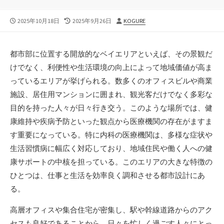
公
最
投
2025年10月18日
2025年9月26日
KOGURE
開
終
稿
日
更
者
新
都市部に位置する開放的なベイエリアといえば、その景観だ
日
けでなく、利便性や生活環境の向上によって地域価値が高ま
っているエリアが挙げられる。
数多くのオフィスビルや商業
施設、居住用マンションに囲まれ、観光客だけでなく多彩な
目的を持った人々が日々行き交う。このような場所では、健
康維持や疾病予防といった観点から医療機関の存在がますま
す重要になっている。特に内科の医療機関は、多様な症状や
生活習慣病に幅広く対応しており、地域住民や働く人への健
康サポートの中核を担っている。このエリアの大きな特徴の
ひとつは、仕事と生活を効率良く調和させる都市設計にあ
る。
高層オフィスや集合住宅が密集し、駅や幹線道路からのアク
セスも良好であることから、日々を忙しく過ごす人々にとっ