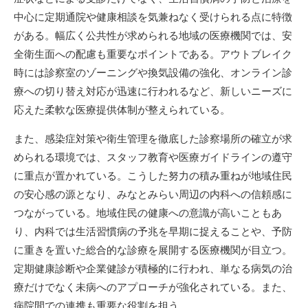
中心に定期通院や健康相談を気兼ねなく受けられる点に特徴
がある。幅広く公共性が求められる地域の医療機関では、安
全衛生面への配慮も重要なポイントである。アウトブレイク
時には診察室のゾーニングや換気設備の強化、オンライン診
療への切り替え対応が迅速に行われるなど、新しいニーズに
応えた柔軟な医療提供体制が整えられている。
また、感染症対策や衛生管理を徹底した診察場所の確立が求
められる環境では、スタッフ教育や医療ガイドラインの遵守
に重点が置かれている。こうした努力の積み重ねが地域住民
の安心感の源となり、みなとみらい周辺の内科への信頼感に
つながっている。地域住民の健康への意識が高いこともあ
り、内科では生活習慣病の予兆を早期に捉えることや、予防
に重きを置いた総合的な診療を展開する医療機関が目立つ。
定期健康診断や企業健診が積極的に行われ、単なる病気の治
療だけでなく未病へのアプローチが強化されている。また、
病院間での連携も重要な役割を担う。