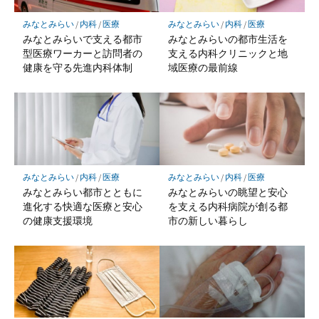
みなとみらい
/
内科
/
医療
みなとみらい
/
内科
/
医療
みなとみらいで支える都市
みなとみらいの都市生活を
型医療ワーカーと訪問者の
支える内科クリニックと地
健康を守る先進内科体制
域医療の最前線
みなとみらい
/
内科
/
医療
みなとみらい
/
内科
/
医療
みなとみらい都市とともに
みなとみらいの眺望と安心
進化する快適な医療と安心
を支える内科病院が創る都
の健康支援環境
市の新しい暮らし