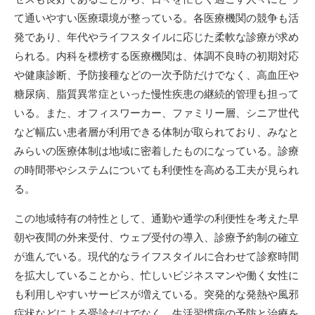
て通いやすい医療環境が整っている。各医療機関の競争も活
発であり、年代やライフスタイルに応じた柔軟な診療が求め
られる。内科を標榜する医療機関は、体調不良時の初期対応
や健康診断、予防接種などの一次予防だけでなく、高血圧や
糖尿病、脂質異常症といった慢性疾患の継続的管理も担って
いる。また、オフィスワーカー、ファミリー層、シニア世代
など幅広い患者層が利用できる体制が取られており、みなと
みらいの医療体制は地域に密着したものになっている。診療
の時間帯やシステムについても利便性を高める工夫が見られ
る。
この地域特有の特性として、通勤や通学の利便性を考えた早
朝や夜間の外来受付、ウェブ受付の導入、診療予約制の確立
が進んでいる。現代的なライフスタイルに合わせて診察時間
を拡大していることから、忙しいビジネスマンや働く女性に
も利用しやすいサービスが増えている。突発的な発熱や風邪
症状などによる受診だけでなく、生活習慣病の予防と治療を