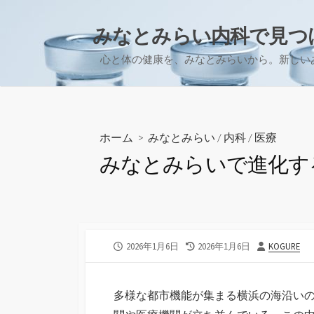
コ
ン
みなとみらい内科で見つ
テ
心と体の健康を、みなとみらいから。新しい
ン
ツ
へ
ス
キ
ホーム
>
みなとみらい
/
内科
/
医療
ッ
みなとみらいで進化す
プ
公
最
投
2026年1月6日
2026年1月6日
KOGURE
開
終
稿
日
更
者
新
多様な都市機能が集まる横浜の海沿い
日