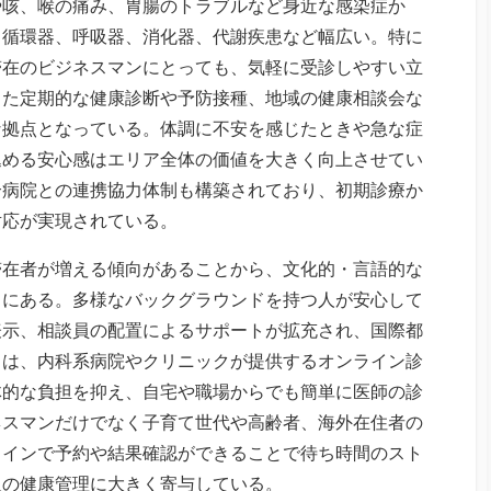
や咳、喉の痛み、胃腸のトラブルなど身近な感染症か
、循環器、呼吸器、消化器、代謝疾患など幅広い。特に
滞在のビジネスマンにとっても、気軽に受診しやすい立
また定期的な健康診断や予防接種、地域の健康相談会な
な拠点となっている。体調に不安を感じたときや急な症
込める安心感はエリア全体の価値を大きく向上させてい
合病院との連携協力体制も構築されており、初期診療か
対応が実現されている。
滞在者が増える傾向があることから、文化的・言語的な
向にある。多様なバックグラウンドを持つ人が安心して
表示、相談員の配置によるサポートが拡充され、国際都
きは、内科系病院やクリニックが提供するオンライン診
体的な負担を抑え、自宅や職場からでも簡単に医師の診
ネスマンだけでなく子育て世代や高齢者、海外在住者の
ラインで予約や結果確認ができることで待ち時間のスト
人の健康管理に大きく寄与している。