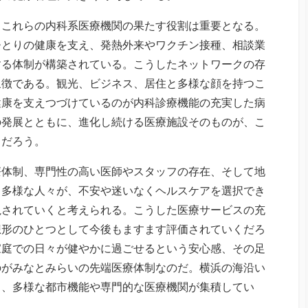
、これらの内科系医療機関の果たす役割は重要となる。
ひとりの健康を支え、発熱外来やワクチン接種、相談業
する体制が構築されている。こうしたネットワークの存
象徴である。観光、ビジネス、居住と多様な顔を持つこ
健康を支えつづけているのが内科診療機能の充実した病
の発展とともに、進化し続ける医療施設そのものが、こ
るだろう。
療体制、専門性の高い医師やスタッフの存在、そして地
る多様な人々が、不安や迷いなくヘルスケアを選択でき
視されていくと考えられる。こうした医療サービスの充
想形のひとつとして今後もますます評価されていくだろ
家庭での日々が健やかに過ごせるという安心感、その足
のがみなとみらいの先端医療体制なのだ。横浜の海沿い
ら、多様な都市機能や専門的な医療機関が集積してい