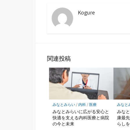
Kogure
関連投稿
みなとみらい
/
内科
/
医療
みなと
みなとみらいに広がる安心と
みな
快適を支える内科医療と病院
康最
の今と未来
らし