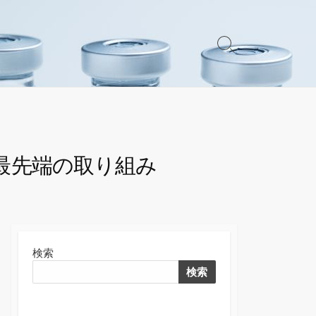
検
索
切
り
替
え
最先端の取り組み
検索
検索