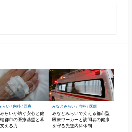
みらい
/
内科
/
医療
みなとみらい
/
内科
/
医療
とみらいが紡ぐ安心と健
みなとみらいで支える都市型
先端都市の医療基盤と暮
医療ワーカーと訪問者の健康
を支える力
を守る先進内科体制