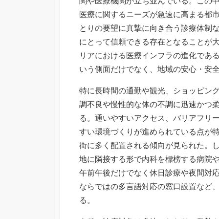
関や医療機関が立ち並んでいる。
この
医療に関するニーズが急速に高まる都
とりの要望に真摯に向き合う診療体制
にとって信頼できる存在となることが
リアにおける医療インフラの進化であ
いう側面だけでなく、地域の安心・安
特に長時間の通勤や観光、ショッピン
調不良や慢性的な体の不調に迅速かつ
る。通いやすいアクセス、バリアフリ
すい環境づくりが進められている点が
街に多く配置される傾向が見られた。
地に隣接する形で内科を標榜する病院
午前午後だけでなく休日診療や夜間対
ならではの多言語対応の窓口設置など
る。