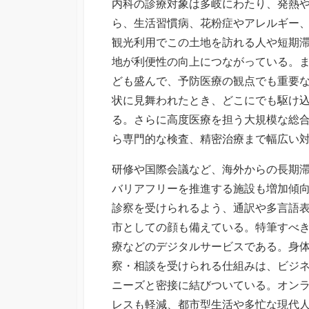
内科の診療対象は多岐にわたり、発熱
ら、生活習慣病、花粉症やアレルギー
観光利用でこの土地を訪れる人や短期
地が利便性の向上につながっている。
ども盛んで、予防医療の観点でも重要
状に見舞われたとき、どこにでも駆け
る。さらに高度医療を担う大規模な総
ら専門的な検査、精密治療まで幅広い
研修や国際会議など、海外からの長期
バリアフリーを推進する施設も増加傾
診察を受けられるよう、通訳や多言語
市としての顔も備えている。特筆すべ
療などのデジタルサービスである。身
察・相談を受けられる仕組みは、ビジ
ニーズと密接に結びついている。オン
レスも軽減、都市型生活や多忙な現代