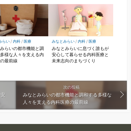
みらい
/
内科
/
医療
みなとみらい
/
内科
/
医療
とみらいの都市機能と調
みなとみらいに息づく誰もが
る多様な人々を支える内
安心して暮らせる内科医療と
療の最前線
未来志向のまちづくり
次の投稿
と安
みなとみらいの都市機能と調和する多様な
人々を支える内科医療の最前線