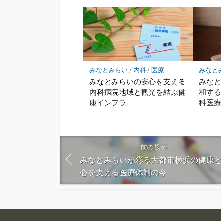
みなとみらい
/
内科
/
医療
みなと
みなとみらいの安心を支える
みな
内科病院地域と観光を結ぶ健
和す
康インフラ
科医
前の投稿
みなとみらいが彩る大都市横浜の健康
心を支える医療体制の今