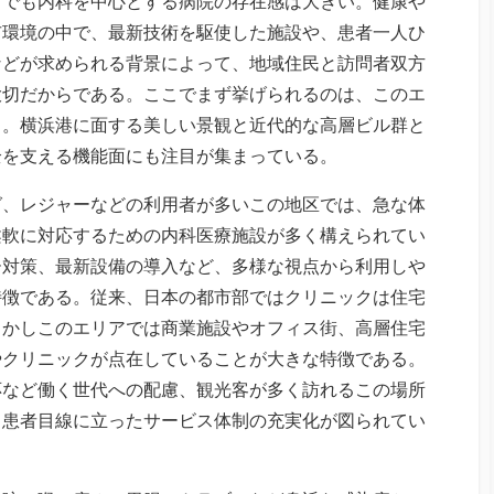
中でも内科を中心とする病院の存在感は大きい。健康や
市環境の中で、最新技術を駆使した施設や、患者一人ひ
などが求められる背景によって、地域住民と訪問者双方
大切だからである。ここでまず挙げられるのは、このエ
る。横浜港に面する美しい景観と近代的な高層ビル群と
全を支える機能面にも注目が集まっている。
グ、レジャーなどの利用者が多いこの地区では、急な体
柔軟に対応するための内科医療施設が多く構えられてい
ー対策、最新設備の導入など、多様な視点から利用しや
特徴である。従来、日本の都市部ではクリニックは住宅
しかしこのエリアでは商業施設やオフィス街、高層住宅
やクリニックが点在していることが大きな特徴である。
応など働く世代への配慮、観光客が多く訪れるこの場所
、患者目線に立ったサービス体制の充実化が図られてい