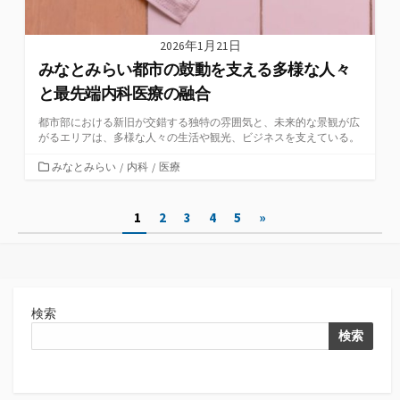
2026年1月21日
みなとみらい都市の鼓動を支える多様な人々
と最先端内科医療の融合
都市部における新旧が交錯する独特の雰囲気と、未来的な景観が広
がるエリアは、多様な人々の生活や観光、ビジネスを支えている。
カ
みなとみらい
/
内科
/
医療
テ
ゴ
投
1
2
3
4
5
»
リ
ー
稿
の
ペ
検索
ー
検索
ジ