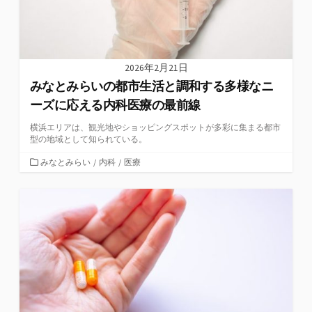
2026年2月21日
みなとみらいの都市生活と調和する多様なニ
ーズに応える内科医療の最前線
横浜エリアは、観光地やショッピングスポットが多彩に集まる都市
型の地域として知られている。
カ
みなとみらい
/
内科
/
医療
テ
ゴ
リ
ー