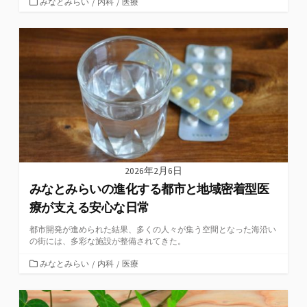
カ
みなとみらい
/
内科
/
医療
テ
ゴ
リ
ー
2026年2月6日
みなとみらいの進化する都市と地域密着型医
療が支える安心な日常
都市開発が進められた結果、多くの人々が集う空間となった海沿い
の街には、多彩な施設が整備されてきた。
カ
みなとみらい
/
内科
/
医療
テ
ゴ
リ