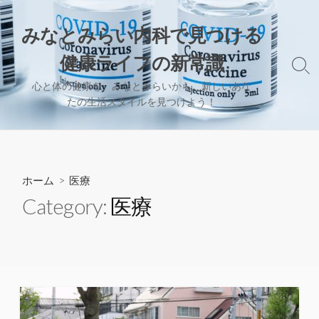
コ
ン
みなとみらい内科で見つける
テ
健康ライフの新常識
ン
検
ツ
索
心と体の健康を、みなとみらいから。新しいあな
へ
切
たの生活スタイルを見つけよう！
り
ス
替
キ
え
ッ
プ
ホーム
> 医療
Category:
医療