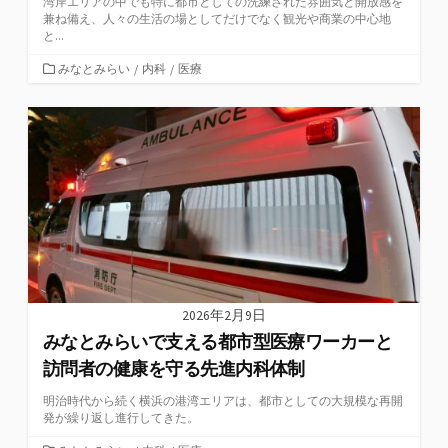
湾岸エリアの中でも特に都市としての洗練された雰囲気と開放感を
兼ね備え、人々の生活の場としてだけでなく観光や商業の中心地
と...
カ
みなとみらい
/
内科
/
医療
テ
ゴ
リ
ー
2026年2月9日
みなとみらいで支える都市型医療ワーカーと
訪問者の健康を守る先進内科体制
明治時代から続く横浜の港湾エリアは、都市としての大規模な再開
発が繰り返し進行してきた。