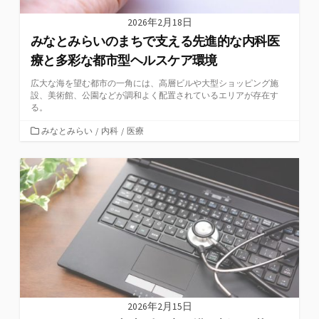
2026年2月18日
みなとみらいのまちで支える先進的な内科医
療と多彩な都市型ヘルスケア環境
広大な海を望む都市の一角には、高層ビルや大型ショッピング施
設、美術館、公園などが調和よく配置されているエリアが存在す
る。
カ
みなとみらい
/
内科
/
医療
テ
ゴ
リ
ー
2026年2月15日