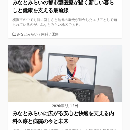
みなとみらいの都市型医療が描く新しい暮ら
しと健康を支える最前線
横浜市の中でも特に新しさと地元の歴史が融合したエリアとして知
られているのが、みなとみらい地区である。
カ
みなとみらい
/
内科
/
医療
テ
ゴ
リ
ー
2026年2月12日
みなとみらいに広がる安心と快適を支える内
科医療と病院の今と未来