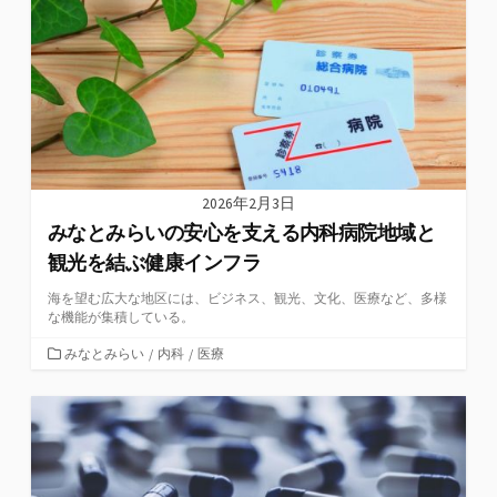
ー
2026年2月3日
みなとみらいの安心を支える内科病院地域と
観光を結ぶ健康インフラ
海を望む広大な地区には、ビジネス、観光、文化、医療など、多様
な機能が集積している。
カ
みなとみらい
/
内科
/
医療
テ
ゴ
リ
ー