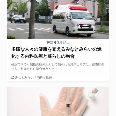
2026年2月24日
多様な人々の健康を支えるみなとみらいの進
化する内科医療と暮らしの融合
横浜市内でも屈指の観光地として知られる湾岸エリアに、都市開発
と共に整備された複合都市がある。
カ
みなとみらい
/
内科
/
医療
テ
ゴ
リ
ー