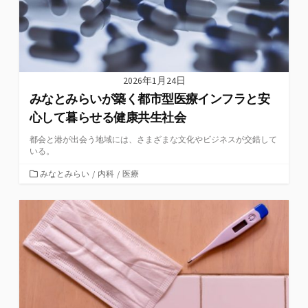
2026年1月24日
みなとみらいが築く都市型医療インフラと安
心して暮らせる健康共生社会
都会と港が出会う地域には、さまざまな文化やビジネスが交錯して
いる。
カ
みなとみらい
/
内科
/
医療
テ
ゴ
リ
ー